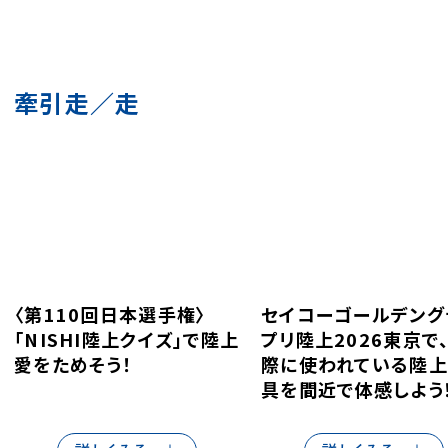
サス
牽引走／走
デジ
〈第110回日本選手権〉
セイコーゴールデング
「NISHI陸上クイズ」で陸上
プリ陸上2026東京で
愛をためそう！
際に使われている陸
具を間近で体感しよう