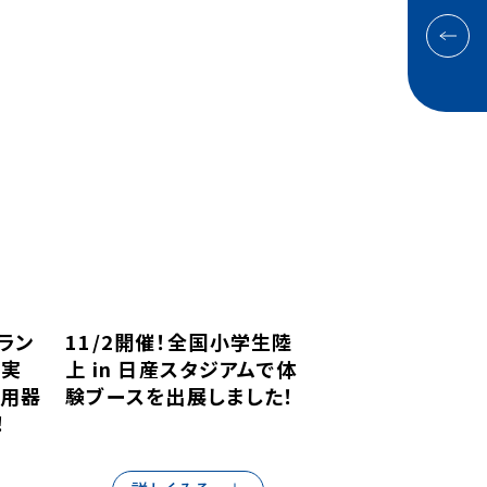
日常点検・お手入れ
テナビリティ
陸上競技 商品紹介
タルカタログ
お取り扱い店舗
ラン
11/2開催！全国小学生陸
、実
上 in 日産スタジアムで体
上用器
験ブースを出展しました！
！