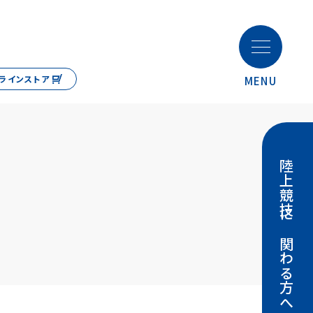
ラインストア
MENU
・スポーツについて
陸上競技事業
陸上競技場 納入実績
てはアスリートのために
海外アスリート
陸上競技に
わりと責任
概要
NANS21V
陸上競技大会運営システム
拶・経営理念
大会サポート・レンタル
基準のクオリティ
関わる方へ
ナビリティ
競技運営タイミング設備工事
概要
競技規則改正のご案内
情報
挨拶・経営理念
保守点検・修理サポート