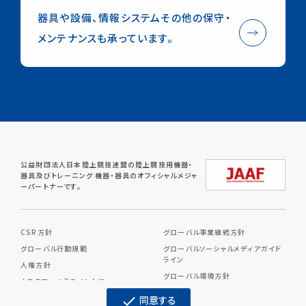
器具や設備、情報システムその他の保守・
メンテナンスも承っています。
公益財団法人日本陸上競技連盟の陸上競技用機器・
器具及びトレーニング
機器・器具のオフィシャルメジャ
ーパートナーです。
CSR方針
グローバル事業継続方針
グローバル行動規範
グローバルソーシャルメディアガイド
ライン
人権方針
グローバル環境方針
カスタマーハラスメントに
対する基本方針
グローバル反トラスト・競争方針
同意する
check