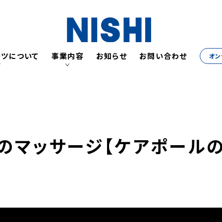
ーツについて
事業内容
お知らせ
お問い合わせ
オン
ニシ
すべ
こだ
すべてはアスリートのために
会社
陸上競技事業
のマッサージ【ケアポールの
歴史
こだわりと責任
代表挨
アパレル事業
世界
歴史
サステ
トレーニング事業
会社
世界基準のクオリティ
採用
代表