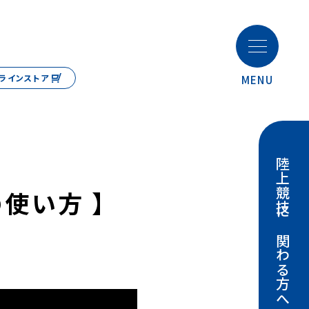
ラインストア
MENU
・スポーツについて
陸上競技事業
陸上競技場 納入実績
てはアスリートのために
海外アスリート
陸上競技に
わりと責任
概要
NANS21V
使い方 】
陸上競技大会運営システム
拶・経営理念
大会サポート・レンタル
基準のクオリティ
関わる方へ
ナビリティ
競技運営タイミング設備工事
概要
競技規則改正のご案内
情報
挨拶・経営理念
保守点検・修理サポート