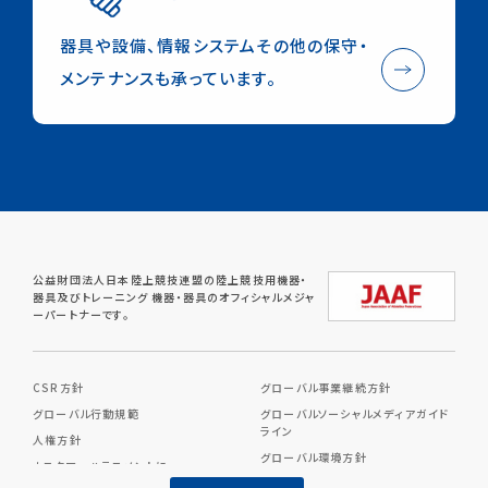
器具や設備、情報システムその他の保守・
メンテナンスも承っています。
公益財団法人日本陸上競技連盟の陸上競技用機器・
器具及びトレーニング
機器・器具のオフィシャルメジャ
ーパートナーです。
CSR方針
グローバル事業継続方針
グローバル行動規範
グローバルソーシャルメディアガイド
ライン
人権方針
グローバル環境方針
カスタマーハラスメントに
対する基本方針
グローバル反トラスト・競争方針